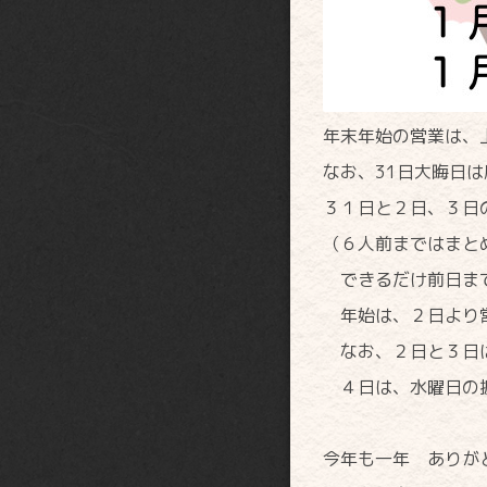
年末年始の営業は、
なお、31日大晦日は
３１日と２日、３日
（６人前まではまと
できるだけ前日まで
年始は、２日より
なお、２日と３日は
４日は、水曜日の
今年も一年 ありが