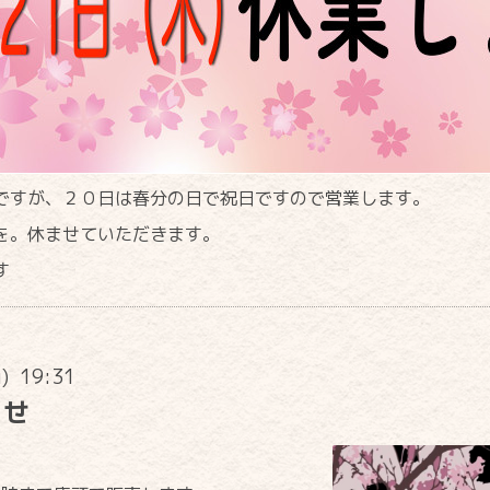
ですが、２０日は春分の日で祝日ですので営業します。
を。休ませていただきます。
す
u) 19:31
らせ
。