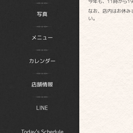
今年も、11時から1
なお、店内はお休み
写真
い。
メニュー
カレンダー
店舗情報
LINE
Today's Schedule