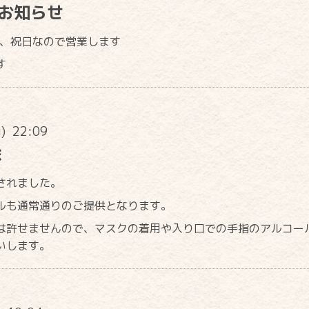
のお知らせ
が、祝日なので営業します
す
u) 22:09
除
されました。
ルも通常通りのご提供となります。
は許せませんので、マスクの着用や入り口での手指のアルコー
いします。