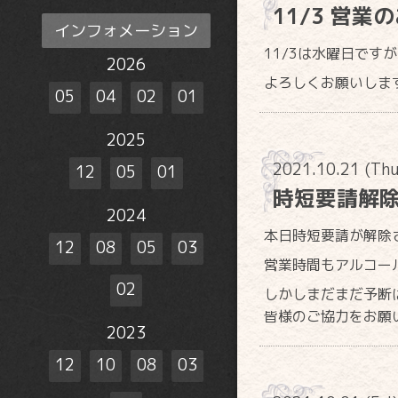
11/3 営業
インフォメーション
11/3は水曜日です
2026
よろしくお願いしま
05
04
02
01
2025
2021.10.21 (Th
12
05
01
時短要請解
2024
本日時短要請が解除
12
08
05
03
営業時間もアルコー
02
しかしまだまだ予断
皆様のご協力をお願
2023
12
10
08
03