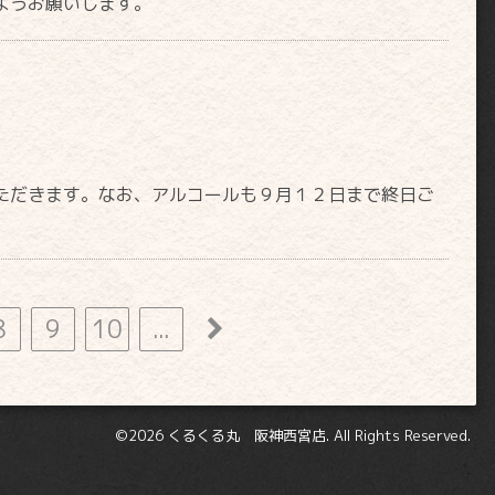
ようお願いします。
ただきます。なお、アルコールも９月１２日まで終日ご
8
9
10
...
©2026
くるくる丸 阪神西宮店
. All Rights Reserved.