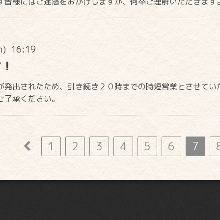
す皆様にはご迷惑をおかけしますが、何卒ご理解いただきます
n) 16:19
言！
が発出されたため、引き続き２０時までの時短営業とさせてい
ご了承ください。
1
2
3
4
5
6
7