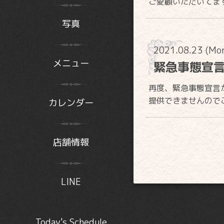
ご愛顧いただいてま
写真
2021.08.23 (Mo
メニュー
緊急事態宣
再度、緊急事態宣言
提供できませんので
カレンダー
店舗情報
LINE
Today's Schedule