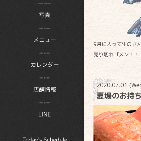
写真
メニュー
9月に入って生のさ
売り切れゴメン！！
カレンダー
2020.07.01 (We
店舗情報
夏場のお持
LINE
Today's Schedule