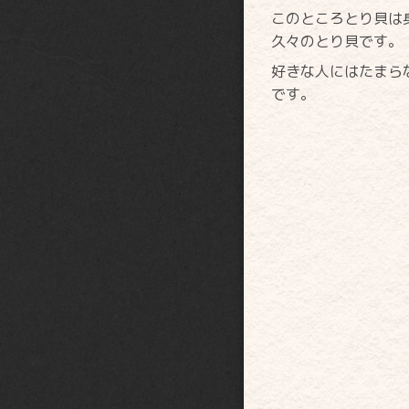
このところとり貝は
久々のとり貝です。
好きな人にはたまら
です。