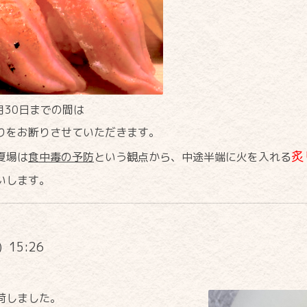
月30日までの間は
りをお断りさせていただきます。
炙
夏場は
食中毒の予防
という観点から、中途半端に火を入れる
いします。
) 15:26
！
荷しました。