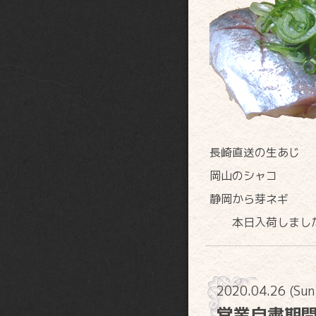
長崎直送の生あじ
岡山のシャコ
静岡から芽ネギ
本日入荷しまし
2020.04.26 (Su
営業自粛期