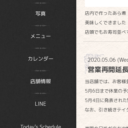
写真
店内で作ったあら煮
美味しくできました
店頭でもお寿司並べ
メニュー
カレンダー
2020.05.06 (We
営業再開延
店舗情報
当店舗では、お客様
5月6日まで休業の
5月4日に発表され
LINE
なお、引き続きテイ
Today's Schedule