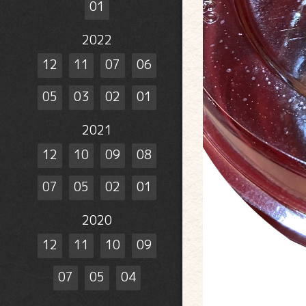
01
2022
12
11
07
06
05
03
02
01
2021
12
10
09
08
07
05
02
01
2020
12
11
10
09
07
05
04