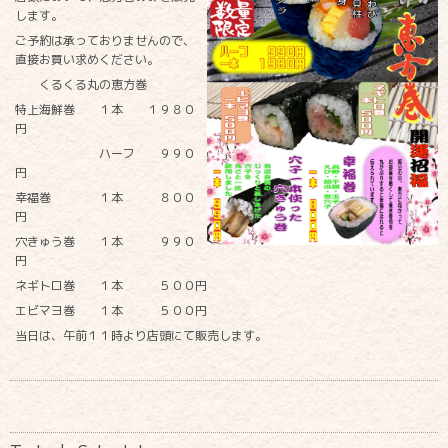
します。
ご予約は承っておりませんので、
直接お買い求めください。
くるくる丸の恵方巻
特上海鮮巻 １本 １９８０
円
ハーフ ９９０
円
幸福巻 １本 ８００
円
穴きゅう巻 １本 ９９０
円
ネギトロ巻 １本 ５００円
エビマヨ巻 １本 ５００円
当日は、午前１１時より店頭にて販売します。